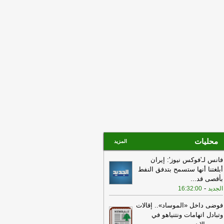
شيط كثيف
-
LBCI
09:55
شعبة المعلومات توقع كبار تجار
مخدرات!
-
آيم-لبنانون
09:45
الرئيس بري يدعو الى عقد جلسة
مة يومي الثلاثاء والاربعاء المقبلين
-
LBCI
08:33
الجيش الإسرائيلي قام بإحراق
طة المياه في وادي السلوقي
-
لبنانون 24
محليات
المزيد
فانس لـ'فوكس نيوز': إيران
أبلغتنا أنها ستسمح بتدفق النفط
بأقصى قد
...
-
الجديد
16:32:00
فوضى داخل «الموساد».. إقالات
وتبادل اتهامات ونتنياهو في