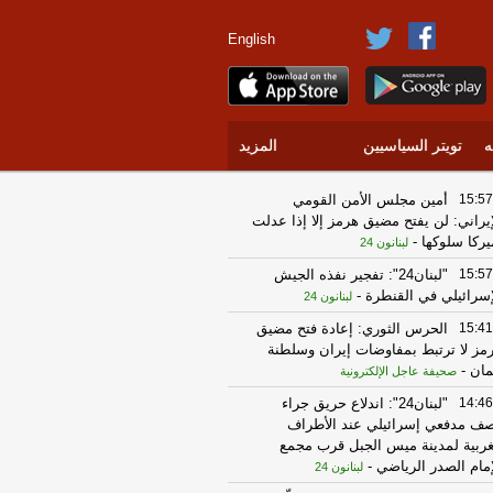
English
ه
تويتر السياسيين
المزيد
15:57
أمين مجلس الأمن القومي
إيراني: لن يفتح مضيق هرمز إلا إذا عدلت
يركا سلوكها
-
لبنانون 24
15:57
"لبنان24": تفجير نفذه الجيش
إسرائيلي في القنطرة
-
لبنانون 24
15:41
الحرس الثوري: إعادة فتح مضيق
مز لا ترتبط بمفاوضات إيران وسلطنة
مان
-
صحيفة عاجل الإلكترونية
14:46
"لبنان24": اندلاع حريق جراء
ف مدفعي إسرائيلي عند الأطراف
غربية لمدينة ميس الجبل قرب مجمع
إمام الصدر الرياضي
-
لبنانون 24