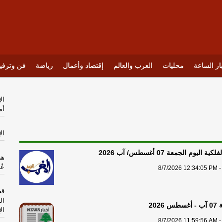
ار الساعة
محليات
العرب والعالم
إقتصاد وأعمال
رياضة
فن وترفي
ال
أم
ال
ليوم الجمعة 07 أغسطس/ آب 2026
هر
عُ
8/7/2026 12:34:05 PM -
قص
ال
202
ال
8/7/2026 11:59:56 AM -