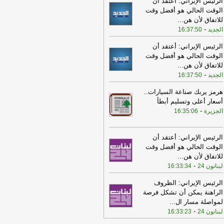
الرئيس الإيراني: أعتقد أن
 الوفد العسكري بالتنسيق مع قيادة
الوقت الحالي هو أفضل وقت
جيش وباتت معروفة
-
الجديد
للاتفاق لأن هن
...
19:15
عملية تفجير جديدة في بلدة زوطر
-
الجديد
16:37:50
يم-لبنانون
الرئيس الإيراني: أعتقد أن
17:04
انتبهوا إلى الطرقات المغلقة..
الوقت الحالي هو أفضل وقت
ابير سيرٍ في بيروت وبدارو والجعيتاوي
-
للاتفاق لأن هن
...
انون 24
-
الجديد
16:37:50
16:38
الوكالة الوطنية للإعلام: الجيش
هرمز يربك صناعة السيارات..
إسرائيلي نفذ تفجيرا كبيرا في محيط
أسعار أعلى وتسليم أبطأ
جد الساحة في زوطر الشرقية
-
LBCI
-
الجزيرة
16:35:06
16:12
الوكالة الوطنية للإعلام: الجيش
إسرائيلي إستهدف فرق مؤسسة مياه
الرئيس الإيراني: أعتقد أن
نان الجنوبي أثناء عملهم في عيتا الجبل
-
الوقت الحالي هو أفضل وقت
 بي سي أي
للاتفاق لأن هن
...
12:50
انقلاب جرافة تابعة للجيش
-
لبنانون 24
16:33:34
إسرائيلي بين بلدتَي زوطر الشرقية وزوطر
غربية أثناء تنفيذها أعمال تجريف قبل أن
الرئيس الإيراني: الظروف
تقدم جرافة ثانية لسحبها
-
لبنانون 24
الراهنة يمكن أن تشكل فرصة
لمواصلة مسار ال
...
12:24
الوكالة الوطنية: توغل الجيش
-
لبنانون 24
16:33:23
اسرائيلي في اطراف عيتا الجبل مع