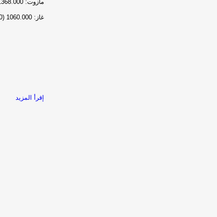
مازوت:
1368.000
غاز:
1060.000
(
0
إقرأ المزيد