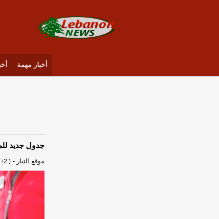
أخبار مهمة
أخب
جدول جديد للم
موقع التيار
-
+2 )