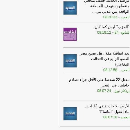
مراسل الجديد: قصف مدفعي
متقطع يستهدف المنطقة
07:15
فاتورة العطش في عدن.. البحث
الواقعة بين بلدتي مي
...
 الماء بين طوابير الصهاريج والآبار
-
الجديد
08:20:23
مالحة
-
الجزيرة
"الحزب" ليس كما كان
07:09
القناة 12 عن مسؤول في سلاح
-
لبنانون 24
08:19:12
جو الإسرائيلي: نواجه نقصا في الذخائر
لصواريخ الاعتراضية
-
لبنانون 24
07:03
إذاعة الجيش الإسرائيلي: قرار
بعد اتفاقية مكة.. هل تصبح مصر
نياهو وكاتس لإعادة الإعمار اتخذ بعيدا عن
العضو الرابع في التحالف
أنظار ودون الإعلان عنه رسميا
-
أل بي سي
الدفاعي؟
-
الجديد
08:12:58
07:03
إذاعة الجيش الإسرائيلي: قرار
نياهو وكاتس لإعادة الإعمار اتخذ بعيدا عن
مقتل 22 شخصا على الأقل جراء تصادم
أنظار ودون الإعلان عنه رسميا
-
LBCI
حافلتين في النيجر
-
إرتكاز نيوز
08:07:24
06:49
مقتل 4 أشخاص في تحطم
وحية في ريو دي جانيرو
-
أي أم لبنانون
الأرض بلا جاذبية في 12 آب..
06:47
"العفو"على سكة الإقرار.. توافق
ماذا تقول "الناسا"؟
ابي وحذر من حرتقات سياسية (الديار)
-
-
الجديد
08:07:18
جديد