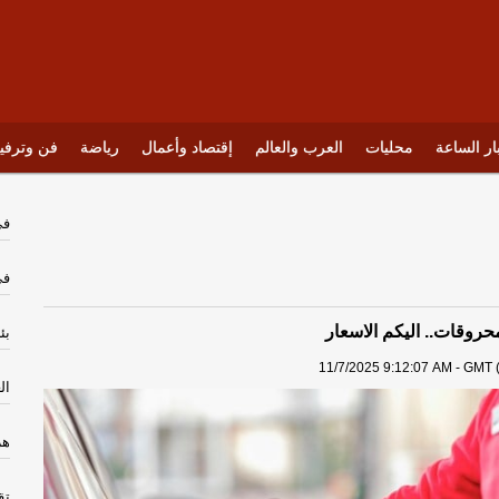
ار الساعة
محليات
العرب والعالم
إقتصاد وأعمال
رياضة
فن وترفي
في
في
حروقات.. اليكم الاسعار
بئ
11/7/2025 9:12:07 AM - GMT (
ال
هر
تق