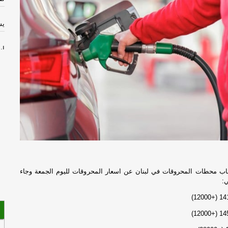
يس
إي
مد
تم
بس
بس
مد
اب محطات المحروقات في لبنان عن اسعار المحروقات لليوم الجمعة وجاء
:
اخ
أك
)
12000
(+
14
)
12000
(+
14
نت
ال