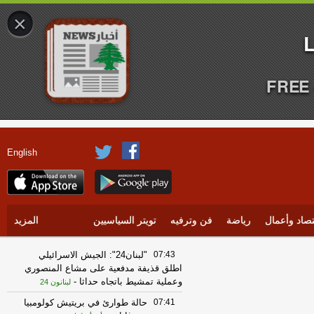
×
FREE 
English
تصاد وأعمال
رياضة
فن وترفيه
تويتر السياسيين
المزيد
07:43
"لبنان24": الجيش الاسرائيلي
اطلق قذيفة مدفعية على مشاع المنصوري
وعملية تمشيط باتجاه حداثا
-
لبنانون 24
07:41
حالة طوارئ في بريتيش كولومبيا