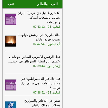
العرب والعالم
المزيد
"6 شروط قبل فتح هرمز".. إيران
تطالب بانسحاب أميركي
وتعويضات
-
لبنانون 24
07:43:13
حالة طوارئ في بريتيش كولومبيا
بسبب حريق غابات
-
آيم-لبنانون
07:42:54
نجل الرئيس الأميركي السابق جو بايدن
يكشف عن انتشار السرطان في جسد
...
-
إرتكاز نيوز
07:39:44
في حال فاز الديمقراطيون في
مجلس النواب.. هل سيتم عزل
ترامب؟
-
لبنانون 24
07:38:51
نقص في الذخائر والصواريخ
بسلاح الجو الإسرائيلي