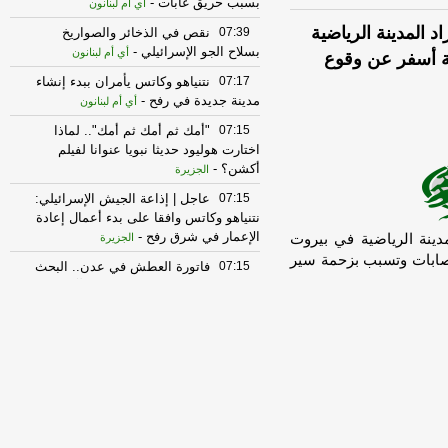
بسبب حريق غابات
-
أي أم لبنانون
د المدينة الرياضية
07:39
نقص في الذخائر والصواريخ
بسلاح الجو الإسرائيلي
-
أي أم لبنانون
ية أسفر عن وقوع
07:17
نتنياهو وكاتس يأمران ببدء إنشاء
مدينة جديدة في رفح
-
أي أم لبنانون
07:15
"أمك ثم أمك ثم أمك".. لماذا
اختارت هوليود حديثا نبويا عنوانا لفيلم
أكشن؟
-
الجزيرة
07:15
عاجل | إذاعة الجيش الإسرائيلي:
نتنياهو وكاتس وافقا على بدء أعمال إعادة
الإعمار في شرق رفح
-
مدينة الرياضية في بيروت
الجزيرة
إصابات وتسبب بزحمة سير
07:15
فاتورة العطش في عدن.. البحث
عن الماء بين طوابير الصهاريج والآبار
المالحة
-
الجزيرة
07:09
القناة 12 عن مسؤول في سلاح
الجو الإسرائيلي: نواجه نقصا في الذخائر
والصواريخ الاعتراضية
-
لبنانون 24
07:03
إذاعة الجيش الإسرائيلي: قرار
نتنياهو وكاتس لإعادة الإعمار اتخذ بعيدا عن
الأنظار ودون الإعلان عنه رسميا
-
أل بي سي