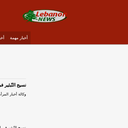
أخبار مهمة
أخب
نسيج التّبئير ف
وكالة أخبار المرأة
نسيج التّبئير في ا