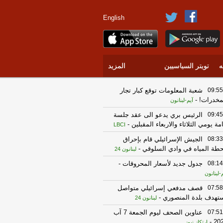
English
ه
تويتر السياسيين
المزيد
09:55
شعبة المعلومات توقع كبار تجار
مخدرات!
-
آيم-لبنانون
09:45
الرئيس بري يدعو الى عقد جلسة
مة يومي الثلاثاء والاربعاء المقبلين
-
LBCI
08:33
الجيش الإسرائيلي قام بإحراق
طة المياه في وادي السلوقي
-
لبنانون 24
08:14
جدول جديد لأسعار المحروقات
-
-لبنانون
07:58
قصف مدفعي إسرائيلي متواصل
تهدف بلدة المنصوري
-
لبنانون 24
07:51
عناوين الصحف ليوم الجمعة 7 آب
-
20
إرتكاز نيوز