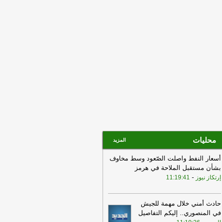
م الخميس 06-08-2026
-
07:32
بـ 5 غارات.. بلدة البرج الشمالي
ت النيران الاسرائيلية!
-
الجديد
محليات
المزيد
أسعار النفط واصلت الصّعود وسط مخاوف
بشأن مستقبل الملاحة في هرمز
-
إرتكاز نيوز
11:19:41
حادث أمني خلال مهمة للجيش
في المنصوري.. إليكم التفاصيل