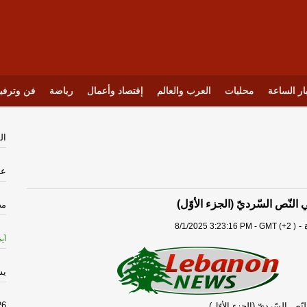
ار الساعة
محليات
العرب والعالم
إقتصاد وأعمال
رياضة
فن وترفي
ال
عا
ي النّص السّرديّ (الجزء الأوّل)
مح
-
8/1/2025 3:23:16 PM - GMT (+2 )
آيم
يس
26
لنّص السّرديّ (الجزء الأوّل)