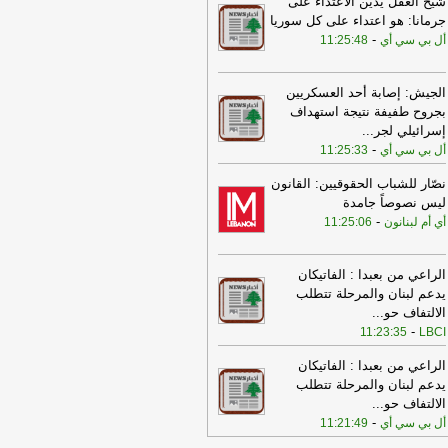
شيخ العقل يدين الاعتداء على
حيطها وغارة على المنصوري تزامنت مع
جرمانا: هو اعتداء على كل سوريا
لية تفجير
-
أل بي سي أي
-
أل بي سي أي
11:25:48
15:21
نقابة مستوردي المواد الغذائية:
أسعار مستقرّة رغم ضغوط الشحن
الجيش: إصابة أحد العسكريين
عالمية
-
إرتكاز نيوز
بجروح طفيفة نتيجة استهداف
إسرائيلي لجر
...
10:24
وزارة الصحة: 8 جرحى في
-
أل بي سي أي
11:25:33
غارات على بلدة برج الشمالي
-
الجديد
10:23
وزير المال عن ملف النفايات:
نصّار للشباب الحقوقيين: القانون
اك خطأ منذ سنوات حيث تُدفع أموال من
ليس نصوصاً جامدة
ينة الدولة من دون قانون
-
إرتكاز نيوز
-
أي أم لبنانون
11:25:06
09:21
انطلاق اليوم الثالث من
مفاوضات بين لبنان وإسرائيل في روما
-
الراعي من بعبدا : الفاتيكان
جديد
يدعم لبنان والمرحلة تتطلب
الالتفاف حو
...
09:02
الجيش الإسرائيلي ينفذ تفجيرا
-
11:23:35
LBCI
يفا في زوطر الشرقية
-
لبنانون 24
08:43
الراعي من بعبدا : الفاتيكان
تصعيد واسع في جنوب لبنان:
يدعم لبنان والمرحلة تتطلب
رات على المنصوري والبرج الشمالي
الالتفاف حو
...
لّف إصابات ونزوحاً
-
جنوبية
-
أل بي سي أي
11:21:49
07:45
عناوين وأسرار الصحف اللبنانية