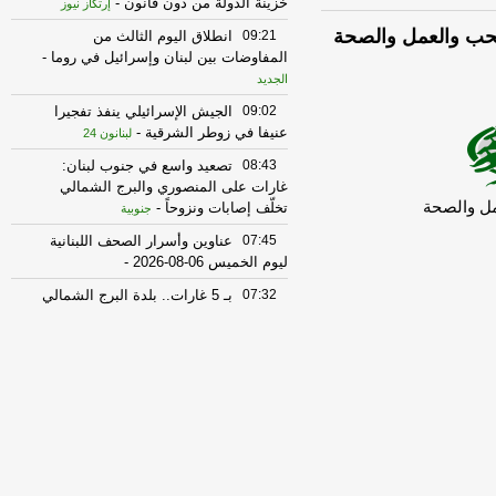
خزينة الدولة من دون قانون
-
إرتكاز نيوز
09:21
انطلاق اليوم الثالث من
المفاوضات بين لبنان وإسرائيل في روما
-
الجديد
09:02
الجيش الإسرائيلي ينفذ تفجيرا
عنيفا في زوطر الشرقية
-
لبنانون 24
08:43
تصعيد واسع في جنوب لبنان:
غارات على المنصوري والبرج الشمالي
تخلّف إصابات ونزوحاً
-
جنوبية
07:45
عناوين وأسرار الصحف اللبنانية
ليوم الخميس 06-08-2026
-
07:32
بـ 5 غارات.. بلدة البرج الشمالي
تحت النيران الاسرائيلية!
-
الجديد
19:47
إسرائيل تدرس خيارات إضافية
للرد على “الحزب”
-
آيم-لبنانون
18:58
الأساتذة المتعاقدون في اللبنانية
استنكروا عدم إدراج ملف التفرغ على جدول
أعمال جلسة مجلس الوزراء
-
أل بي سي أي
17:01
انهيار قسم من مبنى سكني في