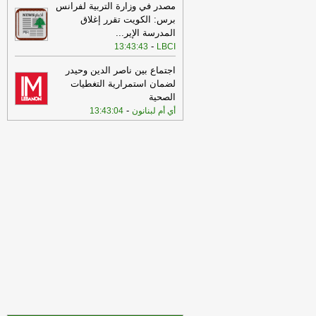
غارات دقيقة في منطقة جنوب لبنان
-
الجديد
مصدر في وزارة التربية لفرانس
برس: الكويت تقرر إغلاق
14:48
الجيش الاسرائيلي ينذر سكان
المدرسة الإير
...
بلدة المنصوري - قضاء صور بالاخلاء
-
الجديد
-
13:43:43
LBCI
13:14
الوكالة الوطنية للاعلام: الطيران
اجتماع بين ناصر الدين وحيدر
الإسرائيلي ينفّذ غارات وهمية فوق الجنوب
ويلقي بالونات حرارية
-
لضمان استمرارية التغطيات
LBCI
الصحية
08:18
عناوين الصحف اللبنانية ليوم
-
أي أم لبنانون
13:43:04
الأربعاء 05-08-2026
-
08:14
مراسل الجديد: الجيش الإسرائيلي
ينفّذ تفجيراً عنيفاً في زوطر الشرقية
-
الجديد