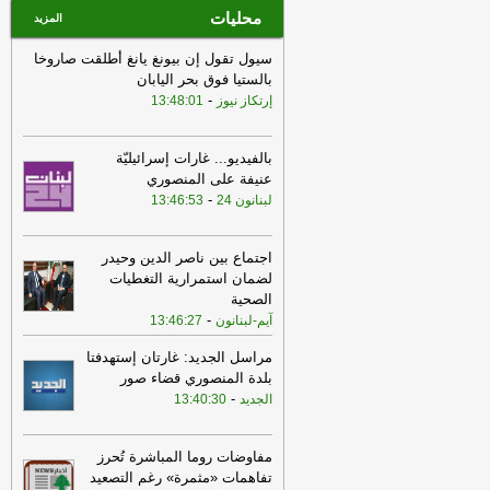
محليات
المزيد
سيول تقول إن بيونغ يانغ أطلقت صاروخا
بالستيا فوق بحر اليابان
-
إرتكاز نيوز
13:48:01
بالفيديو... غارات إسرائيليّة
عنيفة على المنصوري
-
لبنانون 24
13:46:53
اجتماع بين ناصر الدين وحيدر
لضمان استمرارية التغطيات
الصحية
-
آيم-لبنانون
13:46:27
مراسل الجديد: غارتان إستهدفتا
بلدة المنصوري قضاء صور
-
الجديد
13:40:30
مفاوضات روما المباشرة تُحرز
تفاهمات «مثمرة» رغم التصعيد