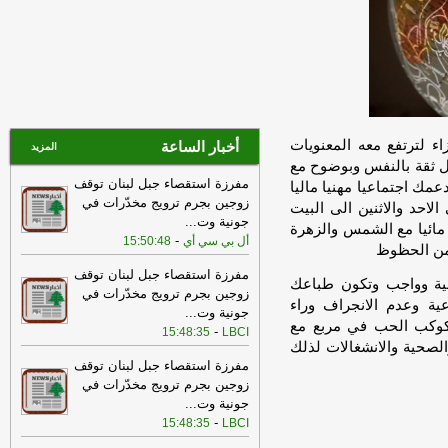
دمشق
-
لبنانون 24
19:15
مصادر رسمية للجديد: لا وجود لأي
ملحق سري للملحق الأمني والوثيقة أُعدّت
من الوفد العسكري بالتنسيق مع قيادة
الجيش وباتت معروفة
-
الجديد
19:15
عملية تفجير جديدة في بلدة زوطر
-
آيم-لبنانون
اء لترتفع معه المعنويات
أخبار الساعة
المزيد
كل ثقة بالنفس وبوضوح مع
17:04
انتبهوا إلى الطرقات المغلقة..
مفرزة استقصاء جبل لبنان توقف
تدابير سيرٍ في بيروت وبدارو والجعيتاوي
-
مك اجتماعيا مهنيا ماليا
زوجين بجرم ترويج مخدّرات في
لبنانون 24
احد والاثنين الى البيت
جونية وت
...
يا مائيا مع الشمس والزهرة
16:38
الوكالة الوطنية للإعلام: الجيش
-
أل بي سي أي
15:50:48
 من الحظوظ
الإسرائيلي نفذ تفجيرا كبيرا في محيط
مسجد الساحة في زوطر الشرقية
-
مفرزة استقصاء جبل لبنان توقف
LBCI
ية وواجب وتكون طباعك
زوجين بجرم ترويج مخدّرات في
16:12
الوكالة الوطنية للإعلام: الجيش
ية وعدم الانجراف وراء
جونية وت
...
الإسرائيلي إستهدف فرق مؤسسة مياه
 كوكب الحب في مربع مع
-
15:48:35
LBCI
لبنان الجنوبي أثناء عملهم في عيتا الجبل
-
لصحية والانشغالات لذلك
أل بي سي أي
مفرزة استقصاء جبل لبنان توقف
زوجين بجرم ترويج مخدّرات في
12:50
انقلاب جرافة تابعة للجيش
جونية وت
...
الإسرائيلي بين بلدتَي زوطر الشرقية وزوطر
-
15:48:35
LBCI
الغربية أثناء تنفيذها أعمال تجريف قبل أن
يستقدم جرافة ثانية لسحبها
-
لبنانون 24