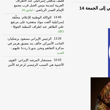
قصف مدفعي إسرائيلي عند الأطراف
الغربية لمدينة ميس الجبل قرب مجمع
توقعات برج "الأسد" من السبت 08 تشرين الثاني إلى الجمعة 14
الإمام الصدر الرياضي
-
لبنانون 24
14:46
الوكالة الوطنية للإعلام: محلّقة
إسرائيلية ألقت مواد متفجرة على مرتفع
علي الطاهر عند اطراف النبطية الفوقا
-
LBCI
13:26
الرئيس الإيراني مسعود بزشكيان:
الجانب الأميركي خالف بند مضيق هرمز في
مذكرة التفاهم ونحن بدورنا رددنا عليهم
-
الجديد
10:43
مستشار المرشد الإيراني: القوى
الأجنبية هي السبب الرئيسي لزعزعة الأمن
وعليها مغادرة المنطقة
-
لبنانون 24
10:28
ريفي: آن الأوان لمنظومة إقليمية
تحمي دولنا
-
أي أم لبنانون
07:40
الوكالة الوطنية: قصف مدفعي
محيط بلدة المنصوري وإصابة عدد من
المنازل
-
الجديد
22:43
إحباط هجوم لـ"داعش" بريف