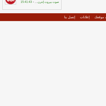
-
...
صوت بيروت إنترن
15:41:43
موقعك
إعلانات
إتصل بنا