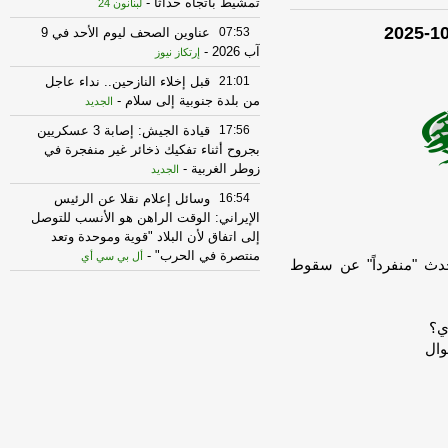
تمشيط باتجاه حداثا
-
لبنانون 24
07:53
عناوين الصحف ليوم الأحد في 9
آب 2026
-
إرتكاز نيوز
21:01
قبل إخلاء النازحين.. نداء عاجل
من بلدة جنوبية إلى سلام
-
الجديد
17:56
قيادة الجيش: إصابة 3 عسكريين
بجروح أثناء تفكيك ذخائر غير منفجرة في
زوطر الغربية
-
الجديد
16:54
وسائل إعلام نقلا عن الرئيس
الإيراني: الوقت الراهن هو الأنسب للتوصل
إلى اتفاق لأن البلاد "قوية وموحدة وتعد
منتصرة في الحرب"
-
أل بي سي أي
تحدث "منفرداً" عن سقوط
16:53
فانس لفوكس نيوز: نحن في
منتصف اللعبة ونستخدم أدوات دبلوماسية
واقتصادية وعسكرية للوصول لأفضل نتيجة
ي؟
لشعبنا
-
أل بي سي أي
وال
15:57
أمين مجلس الأمن القومي
الإيراني: لن يفتح مضيق هرمز إلا إذا عدلت
أميركا سلوكها
-
لبنانون 24
15:57
"لبنان24": تفجير نفذه الجيش