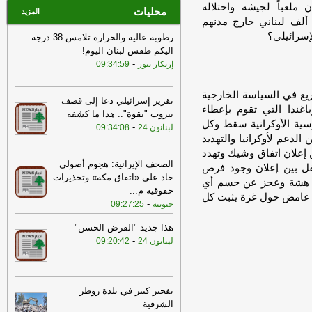
ملعباً لجيشه واحتلاله
محليات
المزيد
اعتداءاته، خصوصاً إفراغ القرى الحدودية بتهجير 100 ألف لبناني خارج مدنهم
إسرائيلي؟
رطوبة عالية والحرارة تلامس 38 درجة…
اليكم طقس لبنان اليوم!
-
إرتكاز نيوز
09:34:59
يع في السياسة الخارجية
تقرير إسرائيلي دعا إلى قصف
باغندا التي تقوم بإعطاء
بيروت "بقوة".. هذا ما كشفه
سية الأوكرانية سقط وكل
-
لبنانون 24
09:34:08
الدعم لأوكرانيا والتهديد
ن إعلان اتفاق وشيك وتهدد
الصحف الإيرانية: هجوم أصولي
قل بين إعلان وجود فرص
حاد على «اتفاق مكة» وتحذيرات
لة هشة وعجز عن حسم أي
حقوقية م
...
اق غامض حول غزة يثبت كل
-
جنوبية
09:27:25
هذا جديد "القرض الحسن"
-
لبنانون 24
09:20:42
تفجير كبير في بلدة زوطر
الشرقية