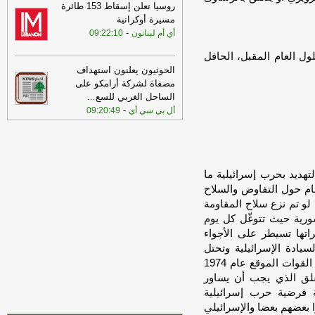
روسيا تعلن إسقاط 153 طائرة
تحمي دولنا
-
أي أم لبنانون
مسيرة أوكرانية
07:40
الوكالة الوطنية: قصف مدفعي
-
أي أم لبنانون
09:22:10
محيط بلدة المنصوري وإصابة عدد من
المنازل
-
ل العام المقبل، الحافل
الجديد
الحوثيون يعلنون استهداف
22:43
إحباط هجوم لـ"داعش" بريف
مصفاة لشركة أرامكو على
دمشق
-
لبنانون 24
الساحل الغربي للسع
...
19:15
-
مصادر رسمية للجديد: لا وجود لأي
أل بي سي أي
09:20:49
ملحق سري للملحق الأمني والوثيقة أُعدّت
من الوفد العسكري بالتنسيق مع قيادة
الجيش وباتت معروفة
-
الجديد
19:15
عملية تفجير جديدة في بلدة زوطر
تهديد بحرب إسرائيلية ما
-
آيم-لبنانون
سام حول التفاوض والسلاح
 لو تم نزع سلاح المقاومة
17:04
انتبهوا إلى الطرقات المغلقة..
سورية حيث تتوغّل كل يوم
تدابير سيرٍ في بيروت وبدارو والجعيتاوي
-
اتها تسيطر على الأجواء
لبنانون 24
يادة الإسرائيلية وتحتل
إضافة له جبل الشيخ والمنطقة العازلة وفق اتفاق فصل القوات الموقع عام 1974
قلق الذي يجب أن يساور
ة فرضية حرب إسرائيلية
وا بعضهم بعضا والإسرائيلي