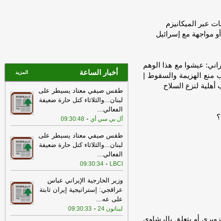
الإسرائيلي في القنطرة
-
لبنانون 24
15:41
الحرس الثوري: إعادة فتح مضيق
ات عبر الميكانيزم
هرمز لا ترتبط بمفاوضات إيران وسلطنة
و مواجهة مع إسرائيل
عُمان
-
صحيفة عاجل الإلكترونية
14:46
"لبنان24": اندلاع حريق جراء
قصف مدفعي إسرائيلي عند الأطراف
راني: عيشوا مع هذا الوهم
أخبار الساعة
الغربية لمدينة ميس الجبل قرب مجمع
المزيد
ب منع الهزيمة والسقوط |
الإمام الصدر الرياضي
-
لبنانون 24
 أهلية لنزع السلاح
طقس صيفي معتاد يسيطر على
14:46
الوكالة الوطنية للإعلام: محلّقة
لبنان...والثلاثاء كتل حارة ضعيفة
إسرائيلية ألقت مواد متفجرة على مرتفع
الفعالي
...
علي الطاهر عند اطراف النبطية الفوقا
-
؟
-
أل بي سي أي
09:30:48
LBCI
طقس صيفي معتاد يسيطر على
13:26
الرئيس الإيراني مسعود بزشكيان:
لبنان...والثلاثاء كتل حارة ضعيفة
الجانب الأميركي خالف بند مضيق هرمز في
الفعالي
...
مذكرة التفاهم ونحن بدورنا رددنا عليهم
-
-
09:30:34
LBCI
الجديد
وزير الخارجية الإيراني عباس
10:43
مستشار المرشد الإيراني: القوى
عراقجي: إستراتيجية إيران ثابتة
الأجنبية هي السبب الرئيسي لزعزعة الأمن
على عه
...
وعليها مغادرة المنطقة
-
لبنانون 24
-
لبنانون 24
09:30:33
10:28
ريفي: آن الأوان لمنظومة إقليمية
ويري أو يتعلق بالرشاوى