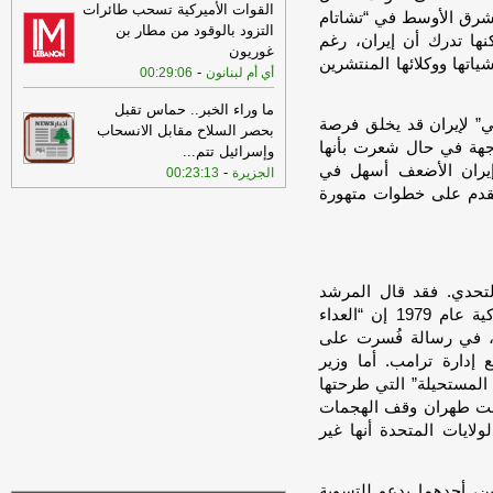
القوات الأميركية تسحب طائرات
لشرق الأوسط في “تشاتام
18:58
الأساتذة المتعاقدون في اللبنانية
التزود بالوقود من مطار بن
ها تدرك أن إيران، رغم
استنكروا عدم إدراج ملف التفرغ على جدول
غوريون
اتها ووكلائها المنتشرين
أعمال جلسة مجلس الوزراء
-
أل بي سي أي
-
أي أم لبنانون
00:29:06
17:01
انهيار قسم من مبنى سكني في
ما وراء الخبر.. حماس تقبل
الضاحية الجنوبية خال من السكان كان
ي” لإيران قد يخلق فرصة
بحصر السلاح مقابل الانسحاب
استهدف خلال العدوان الإسرائيلي ولا
مواجهة في حال شعرت بأنها
وإسرائيل تتم
...
اصابات
-
LBCI
إيران الأضعف أسهل في
-
الجزيرة
00:23:13
 تقدم على خطوات متهورة
17:01
مصادر مطلعة على مهمة الوفد
العسكري لـ'الجديد': كل المؤشرات في
الميدان تتحدث عن عوائق في التفاوض
انعكست على الارض
-
الجديد
16:39
مصادر بعبدا للجديد: الوفد
لتحدي. فقد قال المرشد
الأميركي طلب تعليق المفاوضات عند
الأعلى علي خامنئي في ذكرى اقتحام السفارة الأميركية عام 1979 إن “العداء
الساعة الرابعة لإجراء اتصالاته الخاصة على
م”، في رسالة فُسرت على
أن تُستأنف المناقشات غداً
-
الجديد
إدارة ترامب. أما وزير
المستحيلة” التي طرحتها
16:29
الخزانة الأميركية: رفع العقوبات
عن 3 كيانات ذات صلة بالحرس الثوري
منت طهران وقف الهجمات
الإيراني
-
الجديد
ايات المتحدة أنها غير
رين، أحدهما يدعو للتسوية