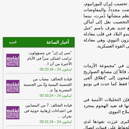
النووي المبرم عام 2015، الذي قيد تخصيب إيران لليورانيوم،
10:24
وزارة الصحة: 8 جرحى في
رضت مجدداً، والمفاوضات
الغارات على بلدة برج الشمالي
-
الجديد
م منشآتها دُمرت، بينما
10:23
وزير المال عن ملف النفايات:
 التخصيب نقل إلى أماكن
هناك خطأ منذ سنوات حيث تُدفع أموال من
ع جديد يعرف باسم “جبل
خزينة الدولة من دون قانون
-
إرتكاز نيوز
دو البلاد في قلب معادلة
09:21
انطلاق اليوم الثالث من
زون النووي. وهي معادلة
أخبار الساعة
المزيد
المفاوضات بين لبنان وإسرائيل في روما
-
ى القوة العسكرية.
الجديد
"سي إن إن" عن مسؤولون:
ترامب اشتكى سراً في الأيام
09:02
الجيش الإسرائيلي ينفذ تفجيرا
الأخيرة من أن ا
...
عنيفا في زوطر الشرقية
-
لبنانون 24
ن في “مجموعة الأزمات
-
لبنانون 24
00:33:34
قائلاً إن مصانع الصواريخ
08:43
تصعيد واسع في جنوب لبنان:
محون إلى “إطلاق ألفي
غارات على المنصوري والبرج الشمالي
قيادة التحالف: مصاب من
صاروخ دفعة واحدة لإغراق الدفاعات الإسرائيلية، لا 500 فقط كما حدث في يونيو
تخلّف إصابات ونزوحاً
-
جنوبية
الجنسية اليمنية و2 من الجنسية
المصرية و1 م
...
07:45
عناوين وأسرار الصحف اللبنانية
-
لبنانون 24
00:33:24
ليوم الخميس 06-08-2026
-
التحليلات الأمنية في
قيادة التحالف: 7 من المصابين
نها قد تعيد الهجوم بمجرد
07:32
بـ 5 غارات.. بلدة البرج الشمالي
في اعتداءات إرهابية حوثية في
اح النووي.
تحت النيران الاسرائيلية!
-
الجديد
نجران
...
19:47
إسرائيل تدرس خيارات إضافية
لكبرى عززت نفوذها لدى
-
لبنانون 24
00:31:34
للرد على “الحزب”
-
آيم-لبنانون
لحفاظ على قنوات اتصال