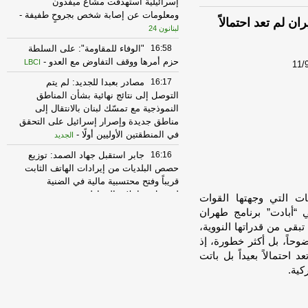
إسرائيليّة استهدفت مشاع ميفدون
ومعلومات عن إصابة شخص بجروحٍ طفيفة
-
ان لم تعد احتمالاً
لبنانون 24
16:58
"الوفاء للمقاومة": على السلطة
حزم أمرها ووقف التفاوض مع العدو
-
LBCI
11/
16:17
مصادر بعبدا للجديد: لم يتم
التوصل إلى نتائج نهائية بشأن المناطق
النموذجية مع تمسّك لبنان بالانتقال إلى
مناطق جديدة وإصرار إسرائيل على التحقق
في المنطقتين الأوليين أولًا
-
الجديد
16:16
جابر استقبل جهاد الصمد: توزيع
حصص البلديات من إيرادات الهاتف الثابت
قريباً وفتح محتسبية مالية في الضنية
لتسهيل معاملات المواطنين
-
LBCI
ت التي وجهتها القوات
ي “أبادت” برنامج طهران
15:27
الوكالة الوطنية للاعلام: تحليق
تبقى من قدراتها النووية،
لمسيرات إسرائيلية في اجواء صور
حاً، بل أكثر خطورة، إذ
ومحيطها وغارة على المنصوري تزامنت مع
عملية تفجير
-
 احتمالاً بعيداً بل باتت
أل بي سي أي
كية.
15:21
نقابة مستوردي المواد الغذائية:
الأسعار مستقرّة رغم ضغوط الشحن
العالمية
-
إرتكاز نيوز