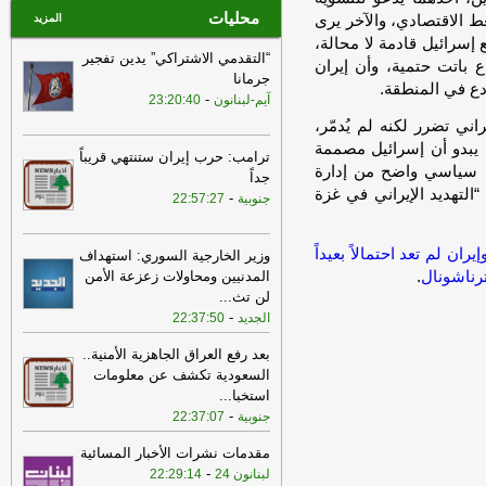
محليات
 الاقتصادي، والآخر يرى
المزيد
إسرائيل قادمة لا محالة،
“التقدمي الاشتراكي” يدين تفجير
ع باتت حتمية، وأن إيران
جرمانا
دع في المنطقة.
-
آيم-لبنانون
23:20:40
اني تضرر لكنه لم يُدمّر،
، يبدو أن إسرائيل مصممة
ترامب: حرب إيران ستنتهي قريباً
 سياسي واضح من إدارة
جداً
“التهديد الإيراني في غزة
-
جنوبية
22:57:27
ران لم تعد احتمالاً بعيداً
وزير الخارجية السوري: استهداف
رناشونال
.
المدنيين ومحاولات زعزعة الأمن
لن تث
...
-
الجديد
22:37:50
بعد رفع العراق الجاهزية الأمنية..
السعودية تكشف عن معلومات
استخبا
...
-
جنوبية
22:37:07
مقدمات نشرات الأخبار المسائية
-
لبنانون 24
22:29:14