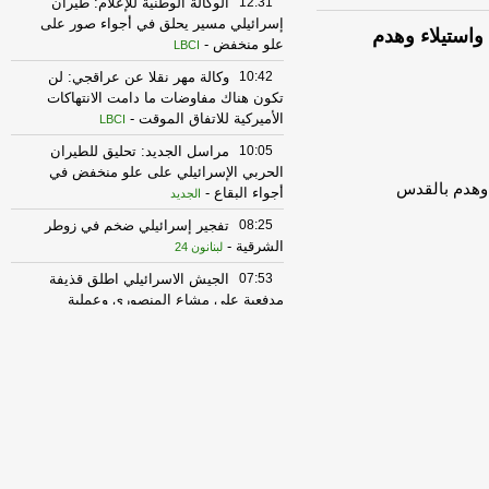
12:31
الوكالة الوطنية للإعلام: طيران
إسرائيلي مسير يحلق في أجواء صور على
واستيلاء وهدم
علو منخفض
-
LBCI
10:42
وكالة مهر نقلا عن عراقجي: لن
تكون هناك مفاوضات ما دامت الانتهاكات
الأميركية للاتفاق الموقت
-
LBCI
10:05
مراسل الجديد: تحليق للطيران
الحربي الإسرائيلي على علو منخفض في
 وهدم بالقدس
أجواء البقاع
-
الجديد
08:25
تفجير إسرائيلي ضخم في زوطر
الشرقية
-
لبنانون 24
07:53
الجيش الاسرائيلي اطلق قذيفة
مدفعية على مشاع المنصوري وعملية
تمشيط باتجاه حداثا
-
لبنانون 24
07:53
عناوين الصحف ليوم الأحد في 9
آب 2026
-
إرتكاز نيوز
21:01
قبل إخلاء النازحين.. نداء عاجل
من بلدة جنوبية إلى سلام
-
الجديد
17:56
قيادة الجيش: إصابة 3 عسكريين
بجروح أثناء تفكيك ذخائر غير منفجرة في