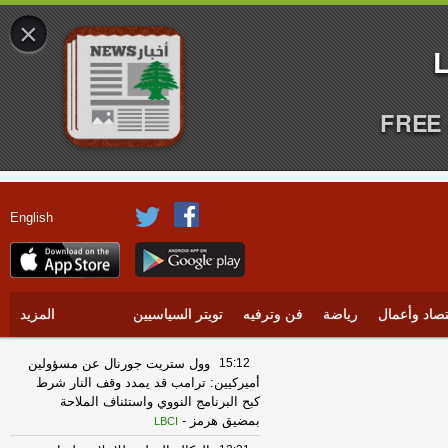
×
FREE 
English
تصاد وأعمال
رياضة
فن وترفيه
تويتر السياسيين
المزيد
15:12
وول ستريت جورنال عن مسؤولين
أميركيين: ترامب قد يمدد وقف النار شرط
كبح البرنامج النووي واستئناف الملاحة
بمضيق هرمز
-
LBCI