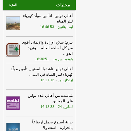
محليات
المزيد
أهالي تولين: لتأمين مولّد كهرباء
لبئر المياه
-
آيم-لبنانون
16:46:53
بيرم: سلاح الإرادة والإيمان أقوى
من كل أسلحة العالم .. ونريد
الدو
...
-
بتوقيت بيروت
16:30:51
أهالي تولين ناشدوا المعنيين تأمين مولّد
كهرباء لبئر المياه في الب
...
-
إرتكاز نيوز
16:27:16
مُناشدة من أهالي بلدة تولين
غلى المعنيين
-
لبنانون 24
16:18:38
بداية أسبوع تحمل ارتفاعاً
بالحرارة.. استعدوا!