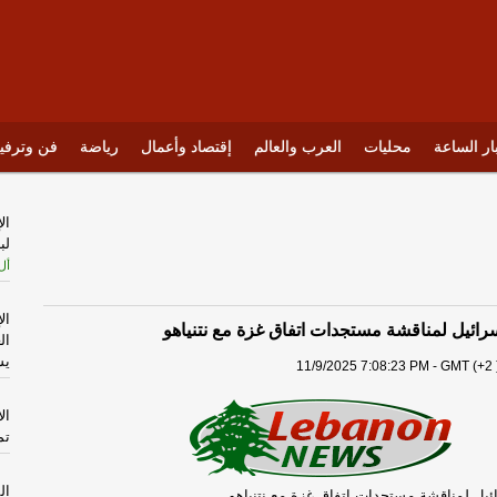
ار الساعة
محليات
العرب والعالم
إقتصاد وأعمال
رياضة
فن وترفي
ال
لب
أل
ال
ائيل لمناقشة مستجدات اتفاق غزة مع نتنياهو
ال
يس
11/9/2025 7:08:23 PM - GMT (+2 
ال
تم
ال
يل لمناقشة مستجدات اتفاق غزة مع نتنياهو