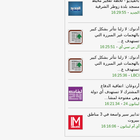
بالفيديو - لحظة تفجير محيط
مسجد بلدة زوطر الشرقية
16:17
مصادر بعبدا للجديد: لم يتم
-
الجديد
16:29:55
توصل إلى نتائج نهائية بشأن المناطق
نموذجية مع تمسّك لبنان بالانتقال إلى
اطق جديدة وإصرار إسرائيل على التحقق
أدنوك: لا زلنا نتأثر بشكل كبير
 المنطقتين الأوليين أولًا
-
الجديد
بالهجمات غير المبررة التي
تستهدف ع
...
16:16
جابر استقبل جهاد الصمد: توزيع
-
أل بي سي أي
16:25:51
ص البلديات من إيرادات الهاتف الثابت
يباً وفتح محتسبية مالية في الضنية
أدنوك: لا زلنا نتأثر بشكل كبير
سهيل معاملات المواطنين
-
LBCI
بالهجمات غير المبررة التي
15:27
الوكالة الوطنية للاعلام: تحليق
تستهدف ع
...
سيرات إسرائيلية في اجواء صور
-
16:25:36
LBCI
حيطها وغارة على المنصوري تزامنت مع
أردوغان: اتفاقية الدفاع
لية تفجير
-
أل بي سي أي
المشترك لا تستهدف أي دولة
15:21
نقابة مستوردي المواد الغذائية:
وهي مفتوحة لمشا
...
أسعار مستقرّة رغم ضغوط الشحن
-
لبنانون 24
16:21:34
عالمية
-
إرتكاز نيوز
تدابير سير واسعة في 3 مناطق
10:24
وزارة الصحة: 8 جرحى في
ببيروت
غارات على بلدة برج الشمالي
-
الجديد
-
أي أم لبنانون
16:16:06
10:23
وزير المال عن ملف النفايات:
اك خطأ منذ سنوات حيث تُدفع أموال من