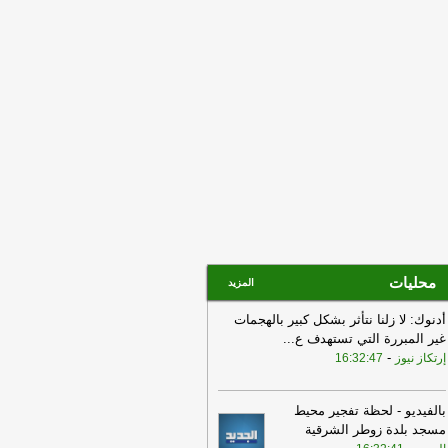
ينة الدولة من دون قانون
-
إرتكاز نيوز
09:21
انطلاق اليوم الثالث من
مفاوضات بين لبنان وإسرائيل في روما
-
جديد
09:02
الجيش الإسرائيلي ينفذ تفجيرا
يفا في زوطر الشرقية
-
لبنانون 24
محليات
المزيد
أدنوك: لا زلنا نتأثر بشكل كبير بالهجمات
غير المبررة التي تستهدف ع
...
-
إرتكاز نيوز
16:32:47
بالفيديو - لحظة تفجير محيط
مسجد بلدة زوطر الشرقية