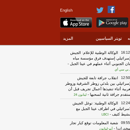
English
ه
تويتر السياسيين
المزيد
16:12
الوكالة الوطنية للإعلام: الجيش
إسرائيلي إستهدف فرق مؤسسة مياه
نان الجنوبي أثناء عملهم في عيتا الجبل
-
 بي سي أي
12:50
انقلاب جرافة تابعة للجيش
إسرائيلي بين بلدتَي زوطر الشرقية وزوطر
غربية أثناء تنفيذها أعمال تجريف قبل أن
تقدم جرافة ثانية لسحبها
-
لبنانون 24
12:24
الوكالة الوطنية: توغل الجيش
اسرائيلي في اطراف عيتا الجبل مع
شيط كثيف
-
LBCI
09:55
شعبة المعلومات توقع كبار تجار
مخدرات!
-
آيم-لبنانون