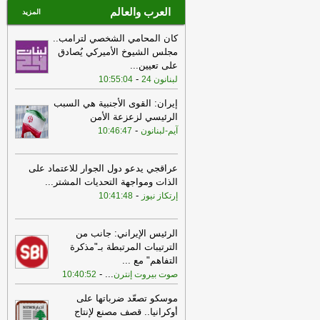
العرب والعالم
المزيد
كان المحامي الشخصي لترامب..
مجلس الشيوخ الأميركي يُصادق
على تعيين
...
-
لبنانون 24
10:55:04
إيران: القوى الأجنبية هي السبب
الرئيسي لزعزعة الأمن
-
آيم-لبنانون
10:46:47
عراقجي يدعو دول الجوار للاعتماد على
الذات ومواجهة التحديات المشتر
...
-
إرتكاز نيوز
10:41:48
الرئيس الإيراني: جانب من
الترتيبات المرتبطة بـ"مذكرة
التفاهم" مع
...
-
...
صوت بيروت إنترن
10:40:52
موسكو تصعّد ضرباتها على
أوكرانيا.. قصف مصنع لإنتاج