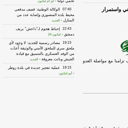
تحمي دولنا
-
أي أم لبنانون
ني واستمرار
07:40
الوكالة الوطنية: قصف مدفعي
محيط بلدة المنصوري وإصابة عدد من
المنازل
-
الجديد
22:43
إحباط هجوم لـ"داعش" بريف
دمشق
-
لبنانون 24
19:15
مصادر رسمية للجديد: لا وجود لأي
ملحق سري للملحق الأمني والوثيقة أُعدّت
من الوفد العسكري بالتنسيق مع قيادة
الجيش وباتت معروفة
-
الجديد
تزامنا مع مواصلة العدو
19:15
عملية تفجير جديدة في بلدة زوطر
-
آيم-لبنانون
17:04
انتبهوا إلى الطرقات المغلقة..
تدابير سيرٍ في بيروت وبدارو والجعيتاوي
-
لبنانون 24
16:38
الوكالة الوطنية للإعلام: الجيش
الإسرائيلي نفذ تفجيرا كبيرا في محيط
مسجد الساحة في زوطر الشرقية
-
LBCI
16:12
الوكالة الوطنية للإعلام: الجيش
الإسرائيلي إستهدف فرق مؤسسة مياه