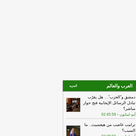
سادسة لانفجار مرفأ بيروت: رئيس
جمهورية صدمنا بلقاء شريحة معيّنة من
أهالي يغلب عليها طابع معيّن ويستثنينا
أننا لسنا أولياء دم وباءت كل محاولاتنا بعد
ك بالفشل في لقائه "فهل هكذا يعامل
أب أولاده يا فخامة الرئيس"
-
LBCI
16:44
انطلاق مسيرة أهالي ضحايا
فجاء الرابع من آب من مركز فوج الإطفاء
 بيروت إلى محيط المرفأ
-
لبنانون 24
العرب والعالم
المزيد
دمشق و”الحزب”… هل يقرّب
تبادل الرسائل الإيجابية فتح حوار
مباشر؟
-
آيم-لبنانون
02:45:59
ترامب غاضب من هيغسيث.. ما
السبب؟