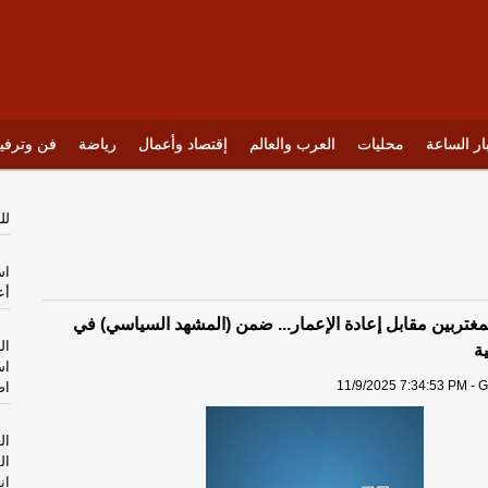
ار الساعة
محليات
العرب والعالم
إقتصاد وأعمال
رياضة
فن وترفي
لل
اس
أع
لمغتربين مقابل إعادة الإعمار... ضمن (المشهد السياسي) في
ال
ة
اس
11/9/2025 7:34:53 PM - G
اص
ال
ال
ان