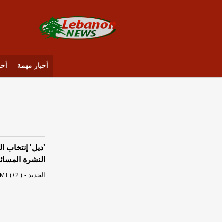
أخبار مهمة
أخب
'ديل' إنتخاب ا
النشرة المسائي
الجديد
-
MT (+2 )