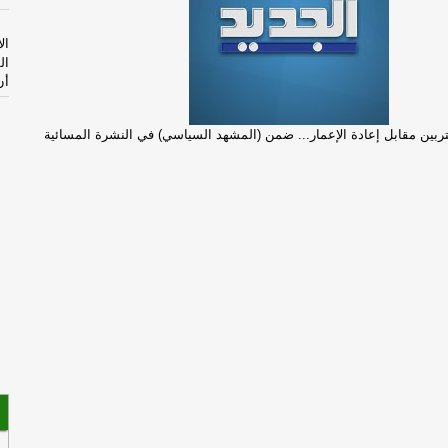
ال
ال
أن
غتربين مقابل إعادة الإعمار... ضمن (المشهد السياسي) في النشرة المسائية
ال
إس
بل
-
ا
غا
بل
ال
وي