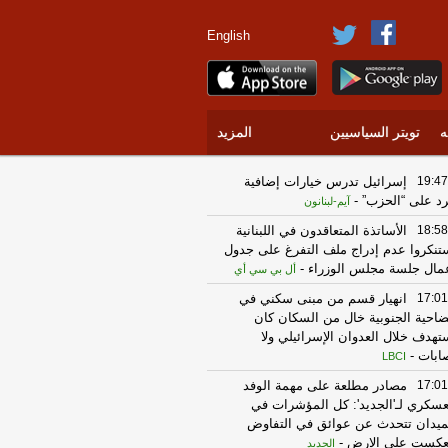
English
ه
تويتر السياسيين
المزيد
19:47
إسرائيل تدرس خيارات إضافية
رد على “الحزب”
-
آيم-لبنانون
18:58
الأساتذة المتعاقدون في اللبنانية
تنكروا عدم إدراج ملف التفرغ على جدول
مال جلسة مجلس الوزراء
-
أل بي سي أي
17:01
انهيار قسم من مبنى سكني في
ضاحية الجنوبية خال من السكان كان
تهدف خلال العدوان الإسرائيلي ولا
ابات
-
LBCI
17:01
مصادر مطلعة على مهمة الوفد
عسكري لـ'الجديد': كل المؤشرات في
ميدان تتحدث عن عوائق في التفاوض
عكست على الارض
-
الجديد