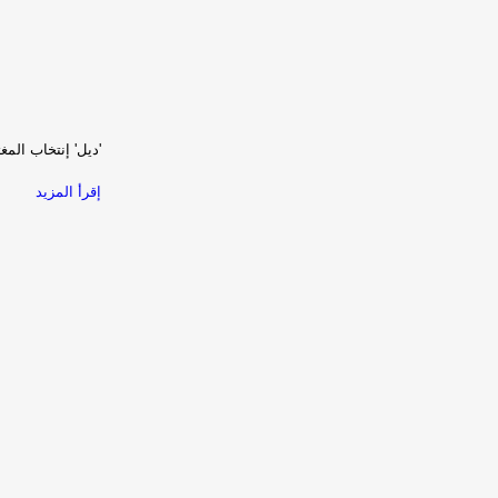
'ديل' إنتخاب الم
إقرأ المزيد