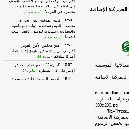
الإيراني: الوقت الراهن هو الأنسب للتوصل
إلى اتفاق لأن البلاد "قوية وموحدة وتعد
لجمركية الإضافية
منتصرة في الحرب"
-
أل بي سي أي
16:53
فانس لفوكس نيوز: نحن في
منتصف اللعبة ونستخدم أدوات دبلوماسية
واقتصادية وعسكرية للوصول لأفضل نتيجة
لشعبنا
-
أل بي سي أي
15:57
أمين مجلس الأمن القومي
الإيراني: لن يفتح مضيق هرمز إلا إذا عدلت
أميركا سلوكها
-
لبنانون 24
15:57
"لبنان24": تفجير نفذه الجيش
الإسرائيلي في القنطرة
-
لبنانون 24
لجمركية الإضافية
15:41
الحرس الثوري: إعادة فتح مضيق
هرمز لا ترتبط بمفاوضات إيران وسلطنة
عُمان
-
صحيفة عاجل الإلكترونية
" data-medium-file
14:46
"لبنان24": اندلاع حريق جراء
زم-التفاوض-مع-ترامب-لخفض-
قصف مدفعي إسرائيلي عند الأطراف
البالغة-300x200.jpg" data-large-
الغربية لمدينة ميس الجبل قرب مجمع
file="https://beiruttime-lb.com/wp-content/uploads/2025/08/
الإمام الصدر الرياضي
-
لبنانون 24
جمركية-الإضافية-
ض مع ترامب لخفض الرسوم
14:46
الوكالة الوطنية للإعلام: محلّقة