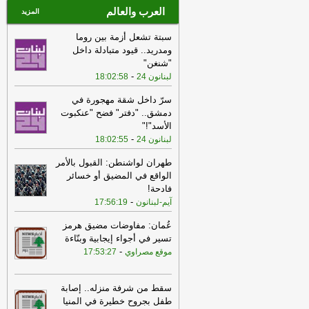
العرب والعالم
المزيد
سبتة تشعل أزمة بين روما
ومدريد.. قيود متبادلة داخل
"شنغن"
-
لبنانون 24
18:02:58
سرّ داخل شقة مهجورة في
دمشق.. "دفتر" فضح "عنكبوت
الأسد"!"
-
لبنانون 24
18:02:55
طهران لواشنطن: القبول بالأمر
الواقع في المضيق أو خسائر
فادحة!
-
آيم-لبنانون
17:56:19
عُمان: مفاوضات مضيق هرمز
تسير في أجواء إيجابية وبنّاءة
-
موقع مصراوي
17:53:27
سقط من شرفة منزله.. إصابة
طفل بجروح خطيرة في المنيا