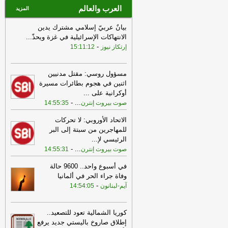
العرب والعالم
المزيد
بيانٌ عربيّ إسلامي مشترك يدين
الانتهاكات الإسرائيلية في غزة ويحذّ
...
-
إرتكاز نيوز
15:11:12
مسؤول روسي: مقتل مدنيين
اثنين في هجوم بطائرات مسيرة
أوكرانية على
...
-
...
صوت بيروت إنترن
14:55:35
الاتحاد الأوروبي: لا تحركات
للمهاجرين من سبتة إلى البر
الرئيسي لإ
...
-
...
صوت بيروت إنترن
14:55:31
في أسبوع واحد.. 9600 حالة
وفاة جراء الحر في ألمانيا
-
آيم-لبنانون
14:54:05
كوريا الشمالية تعود للتصعيد..
إطلاق صاروخ باليستي جديد يرفع