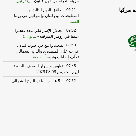
خزينة الدولة من دون قانون
-
إرتكاز نيوز
ة مركبا
09:21
انطلاق اليوم الثالث من
المفاوضات بين لبنان وإسرائيل في روما
-
الجديد
09:02
الجيش الإسرائيلي ينفذ تفجيرا
عنيفا في زوطر الشرقية
-
لبنانون 24
08:43
تصعيد واسع في جنوب لبنان:
غارات على المنصوري والبرج الشمالي
تخلّف إصابات ونزوحاً
-
جنوبية
07:45
عناوين وأسرار الصحف اللبنانية
ليوم الخميس 06-08-2026
-
07:32
بـ 5 غارات.. بلدة البرج الشمالي
تحت النيران الاسرائيلية!
-
الجديد
19:47
إسرائيل تدرس خيارات إضافية
للرد على “الحزب”
-
آيم-لبنانون
18:58
الأساتذة المتعاقدون في اللبنانية
استنكروا عدم إدراج ملف التفرغ على جدول
أعمال جلسة مجلس الوزراء
-
أل بي سي أي
17:01
انهيار قسم من مبنى سكني في