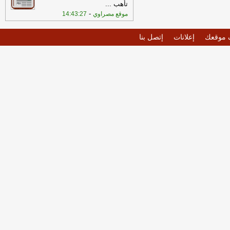
تأهب
...
-
موقع مصراوي
14:43:27
موقعك
إعلانات
إتصل بنا