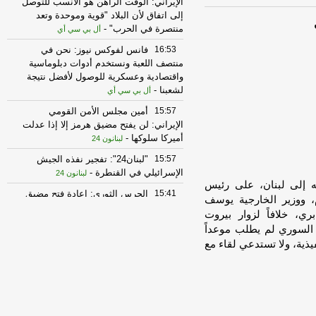
الإيراني: الوقت الراهن هو الأنسب للتوصل
إلى اتفاق لأن البلاد "قوية وموحدة وتعد
منتصرة في الحرب"
-
أل بي سي أي
16:53
فانس لفوكس نيوز: نحن في
منتصف اللعبة ونستخدم أدوات دبلوماسية
واقتصادية وعسكرية للوصول لأفضل نتيجة
لشعبنا
-
أل بي سي أي
15:57
أمين مجلس الأمن القومي
الإيراني: لن يفتح مضيق هرمز إلا إذا عدلت
أميركا سلوكها
-
لبنانون 24
15:57
"لبنان24": تفجير نفذه الجيش
الإسرائيلي في القنطرة
-
لبنانون 24
ه إلى لبنان، على رئيس
15:41
الحرس الثوري: إعادة فتح مضيق
 ووزير الخارجية يوسف
هرمز لا ترتبط بمفاوضات إيران وسلطنة
ري، خلافاً لزوار بيروت
عُمان
-
صحيفة عاجل الإلكترونية
 السوري لم يطلب موعداً
14:46
"لبنان24": اندلاع حريق جراء
يذية، ولا تستدعي لقاء مع
قصف مدفعي إسرائيلي عند الأطراف
الغربية لمدينة ميس الجبل قرب مجمع
الإمام الصدر الرياضي
-
لبنانون 24
14:46
الوكالة الوطنية للإعلام: محلّقة