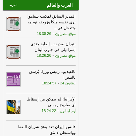
العرب والعالم
المزيد
المدير السابق لمكتب نتنياهو:
يرى نفسه ملكا وزوجته توجهه
وتتدخل في
...
-
موقع مصراوي
18:38:26
بنيران صديقة.. إصابة جندي
إسرائيلي في جنوب لبنان
-
موقع مصراوي
18:26:26
بالفيديو.. رئيس وزراء يُرشق
بالبيض!
-
لبنانون 24
18:24:57
أوكرانيا: لم نتمكن من إسقاط
أي صاروخ روسي
-
آيم-لبنانون
18:24:22
فانس: إيران تعد بفتح شريان النفط
وواشنطن لا تثق