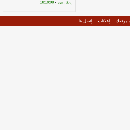
-
إرتكاز نيوز
18:19:08
موقعك
إعلانات
إتصل بنا