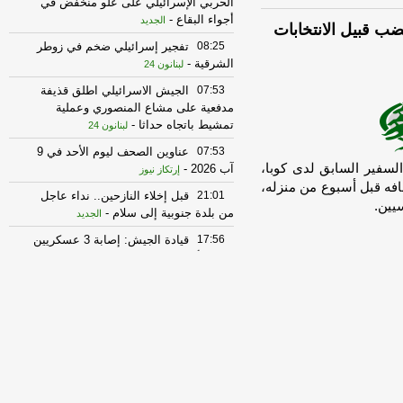
الحربي الإسرائيلي على علو منخفض في
أجواء البقاع
-
الجديد
ضب قبيل الانتخابات
08:25
تفجير إسرائيلي ضخم في زوطر
الشرقية
-
لبنانون 24
07:53
الجيش الاسرائيلي اطلق قذيفة
مدفعية على مشاع المنصوري وعملية
تمشيط باتجاه حداثا
-
لبنانون 24
07:53
عناوين الصحف ليوم الأحد في 9
لسفير السابق لدى كوبا،
آب 2026
-
إرتكاز نيوز
فه قبل أسبوع من منزله،
21:01
قبل إخلاء النازحين.. نداء عاجل
يين.
من بلدة جنوبية إلى سلام
-
الجديد
17:56
قيادة الجيش: إصابة 3 عسكريين
بجروح أثناء تفكيك ذخائر غير منفجرة في
زوطر الغربية
-
الجديد
16:54
وسائل إعلام نقلا عن الرئيس
الإيراني: الوقت الراهن هو الأنسب للتوصل
إلى اتفاق لأن البلاد "قوية وموحدة وتعد
منتصرة في الحرب"
-
أل بي سي أي
16:53
فانس لفوكس نيوز: نحن في
منتصف اللعبة ونستخدم أدوات دبلوماسية