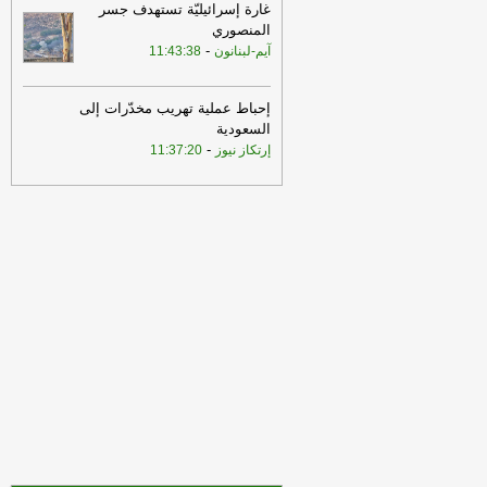
غارة إسرائيليّة تستهدف جسر
مذكرة التفاهم ونحن بدورنا رددنا عليهم
-
المنصوري
الجديد
-
آيم-لبنانون
11:43:38
10:43
مستشار المرشد الإيراني: القوى
الأجنبية هي السبب الرئيسي لزعزعة الأمن
وعليها مغادرة المنطقة
-
لبنانون 24
إحباط عملية تهريب مخدّرات إلى
السعودية
10:28
ريفي: آن الأوان لمنظومة إقليمية
-
إرتكاز نيوز
11:37:20
تحمي دولنا
-
أي أم لبنانون
07:40
الوكالة الوطنية: قصف مدفعي
محيط بلدة المنصوري وإصابة عدد من
المنازل
-
الجديد
22:43
إحباط هجوم لـ"داعش" بريف
دمشق
-
لبنانون 24
19:15
مصادر رسمية للجديد: لا وجود لأي
ملحق سري للملحق الأمني والوثيقة أُعدّت
من الوفد العسكري بالتنسيق مع قيادة
الجيش وباتت معروفة
-
الجديد