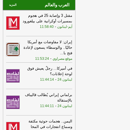
العرب والعالم
المزيد
مقتل 3 وإصابة 25 في هجوم
بمسيرات أوكرانية على بيلغورود
-
آيم-لبنانون
11:58:40
إيران: لا مفاوضات مع أمريكا
حاليًا.. والوسطاء يسعون لإعادة
فتح با
...
-
موقع مصراوي
11:53:24
في أميركا... رجلٌ يعيش فوق
لوحة إعلانات؟
-
لبنانون 24
11:44:14
برلماني إيراني يُطالب قاليباف
بالإستقالة
-
لبنانون 24
11:44:11
اليمن.. هجمات حوثية مكثفة
وسماع انفجارات في المخا